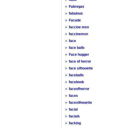
»
Fabregas
»
fabulous
»
Facade
»
faccine msn
»
faccinemsn
»
face
»
face balls
»
Face hugger
»
face of horror
»
face silhouette
»
faceballs
»
facebook
»
faceofhorror
»
faces
»
facesilhouette
»
facial
»
facials
»
facking