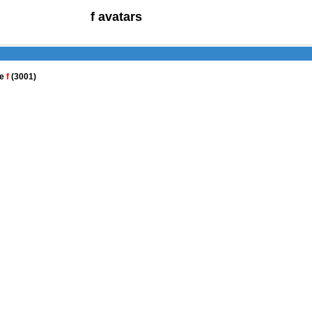
f avatars
de
f
(3001)