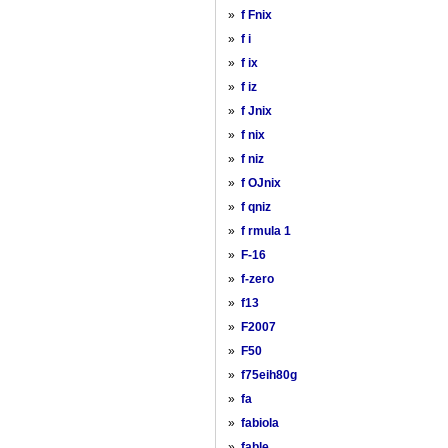
»
f Fnix
»
f i
»
f ix
»
f iz
»
f Jnix
»
f nix
»
f niz
»
f OJnix
»
f qniz
»
f rmula 1
»
F-16
»
f-zero
»
f13
»
F2007
»
F50
»
f75eih80g
»
fa
»
fabiola
»
fable