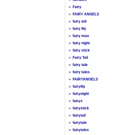
»
Fairy
»
FAIRY ANGELS
»
fairy atil
»
fairy lily
»
fairy man
»
fairy night
»
fairy stick
»
Fairy Tail
»
fairy tale
»
fairy tales
»
FAIRYANGELS
»
fairylily
»
fairynight
»
fairys
»
fairystick
»
fairytail
»
fairytale
»
fairytales