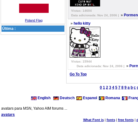
Vistas: 14604
»
Pormeno
Data adicionada: Nov 24, 2006 |
Poland Flag
»
hello kitty
Última :
Vistas: 15944
»
Porm
Data adicionada: Nov 24, 2006 |
Go To Top
0
1
2
3
4
5
7
8
9
a
b
c
English
Deutsch
Espanol
Romana
Franç
avatars para MSN, Yahoo AIM forums ...
avatars
What Font is
|
fonts
|
free fonts
|