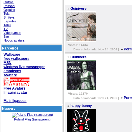
Outros
Pessoal
»
Guinivere
Orgulho
Tola
Smileys
Esportes
Tabu
TV
Videogames
Site
Novos avatars
Vistas: 14434
Parceiros
»
Porm
Data adicionada: Nov 24, 2006 |
Wallpaper
»
Guinivere
free wallpapers
MSN
windows live messenger
emoticons
Avatare
Free Avatars
Imagini avatar
Vistas: 15270
»
Porm
Data adicionada: Nov 24, 2006 |
Mais ligacoes
»
happy bunny
Nuovo :
Poland Flag (transparent)