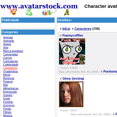
Character avat
Publicidade
Detalhes:
»
Início
»
Caracteres
(158)
Categorias
»
Foamycofffee
Animais
Animado
Anime
Arte
Marca logotipos
Camaradas
Carros
Caricaturas
Celebridade
Caracteres
Vistas: 14252
Quadrinhos
»
Pormeno
Data adicionada: Nov 24, 2006 |
Morte
Bonecas
»
Ginny (testing)
Potavel
Mal
Alimentacao
Engracado
Games
Geek
Feminin
Governo
Ferias
Vistas: 15477
Filmes
»
Data adicionada: Nov 24, 2006 |
Musica