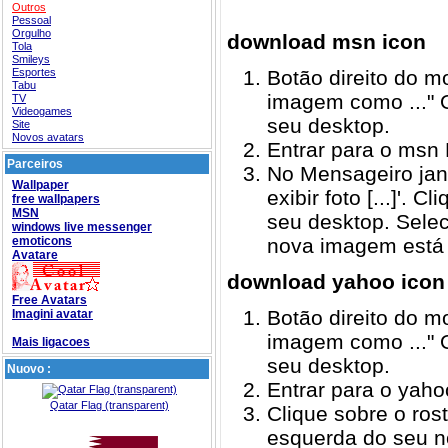
Outros
Pessoal
Orgulho
download msn icon
Tola
Smileys
Esportes
Botão direito do 
Tabu
imagem como ..." O
TV
Videogames
seu desktop.
Site
Novos avatars
Entrar para o msn
Parceiros
No Mensageiro jane
Wallpaper
exibir foto [...]'.
free wallpapers
MSN
seu desktop. Seleci
windows live messenger
emoticons
nova imagem está 
Avatare
download yahoo icon
Free Avatars
Botão direito do 
Imagini avatar
imagem como ..." O
Mais ligacoes
seu desktop.
Nuovo :
Entrar para o yaho
Qatar Flag (transparent)
Clique sobre o ros
esquerda do seu no