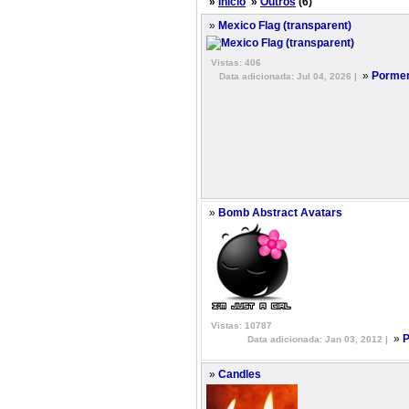
»
Início
»
Outros
(6)
»
Mexico Flag (transparent)
Vistas: 406
»
Pormen
Data adicionada: Jul 04, 2026 |
»
Bomb Abstract Avatars
Vistas: 10787
»
P
Data adicionada: Jan 03, 2012 |
»
Candles