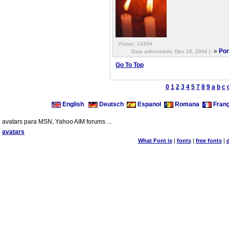
Vistas: 14354
»
Por
Data adicionada: Dec 10, 2006 |
Go To Top
0
1
2
3
4
5
7
8
9
a
b
c
English
Deutsch
Espanol
Romana
Franç
avatars para MSN, Yahoo AIM forums ...
avatars
What Font is
|
fonts
|
free fonts
|