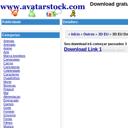
Download gratu
Publicidade
Detalhes:
»
»
»
»
3D EU Do
Início
Outros
3D EU
Categorias
Animais
Seu download irá começar passados 3
Animado
Anime
Download Link 1
Denunciar abuso
Arte
Marca logotipos
Camaradas
Carros
Caricaturas
Celebridade
Caracteres
Quadrinhos
Morte
Bonecas
Potavel
Mal
Alimentacao
Engracado
Games
Geek
Feminin
Governo
Ferias
Filmes
Musica