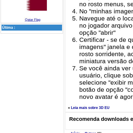
no rosto menus, se
No "minhas imagens
Navegue até o loca
Qatar Flag
no jogador arquivo
Última :
opção "abrir"
Certificar - se de
imagens" janela e 
rosto sorridente, 
miniatura versão 
Se você ainda ver 
usuário, clique so
selecione "exibir m
botão de opção "co
novo avatar é agor
«
Leia mais sobre 3D EU
Recomenda downloads em