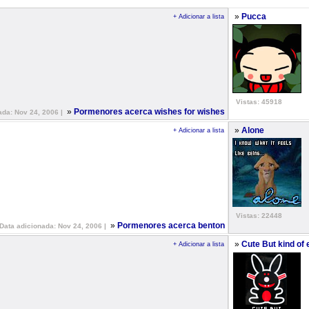
»
Pucca
+ Adicionar a lista
Vistas: 45918
»
Pormenores acerca wishes for wishes
ada: Nov 24, 2006 |
»
Alone
+ Adicionar a lista
Vistas: 22448
»
Pormenores acerca benton
Data adicionada: Nov 24, 2006 |
»
Cute But kind of e
+ Adicionar a lista