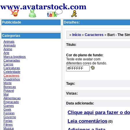
Publicidade
Detalhes:
»
»
»
Bart - The S
Início
Caracteres
Categorias
Animais
Titulo:
Animado
Anime
Arte
Cor do plano de fundo:
Marca logotipos
Teste este avatar com
Camaradas
diferentes cores de fundo.
Carros
Caricaturas
Celebridade
Caracteres
Quadrinhos
Morte
Tags:
Bonecas
Potavel
Vistas:
Mal
Alimentacao
Engracado
Data adicionada:
Games
Geek
Clique aqui para fazer o d
Feminin
Governo
Leia comentários
Ferias
(0)
Filmes
Musica
Adicionar a lista