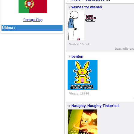
»
wishes for wishes
Portugal Flag
Última :
Vistas: 15576
Data adicion
»
benton
Vistas: 16666
»
Naughty, Naughty Tinkerbell