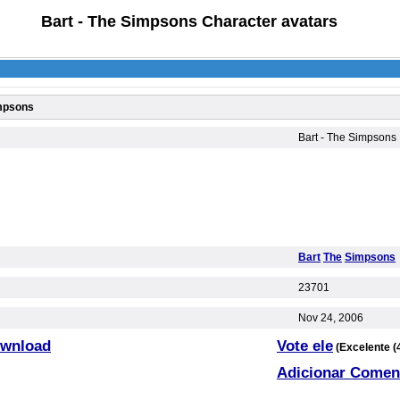
Bart - The Simpsons Character avatars
impsons
Bart - The Simpsons
Bart
The
Simpsons
23701
Nov 24, 2006
ownload
Vote ele
(Excelente (4
Adicionar Comen