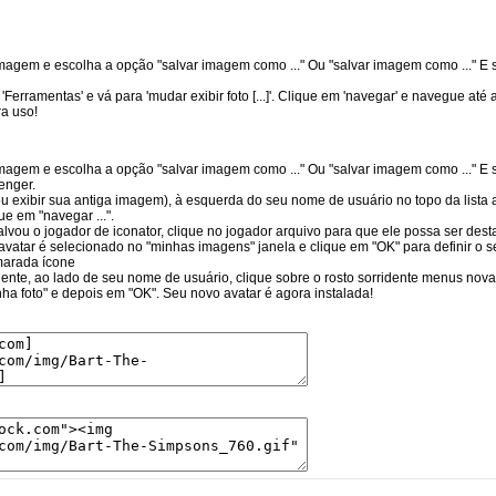
magem e escolha a opção "salvar imagem como ..." Ou "salvar imagem como ..." E s
erramentas' e vá para 'mudar exibir foto [...]'. Clique em 'navegar' e navegue até a
a uso!
magem e escolha a opção "salvar imagem como ..." Ou "salvar imagem como ..." E s
enger.
ou exibir sua antiga imagem), à esquerda do seu nome de usuário no topo da lista a
e em "navegar ...".
lvou o jogador de iconator, clique no jogador arquivo para que ele possa ser desta
 avatar é selecionado no "minhas imagens" janela e clique em "OK" para definir o s
marada ícone
dente, ao lado de seu nome de usuário, clique sobre o rosto sorridente menus novam
ha foto" e depois em "OK". Seu novo avatar é agora instalada!