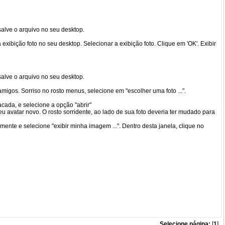
alve o arquivo no seu desktop.
 exibição foto no seu desktop. Selecionar a exibição foto. Clique em 'OK'. Exibir
alve o arquivo no seu desktop.
migos. Sorriso no rosto menus, selecione em "escolher uma foto ...".
cada, e selecione a opção "abrir"
eu avatar novo. O rosto sorridente, ao lado de sua foto deveria ter mudado para
ente e selecione "exibir minha imagem ...". Dentro desta janela, clique no
Selecione página:
[
1
]