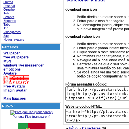
Outros
Pessoal
download msn icon
Orgulho
Tola
Botão direito do mouse sobre a i
Smileys
Esportes
Entrar para o msn Mensageiro.
Tabu
No Mensageiro janela, clique em 'F
TV
sua nova imagem está pronta par
Videogames
Site
download yahoo icon
Novos avatars
Botão direito do mouse sobre a i
Parceiros
Entrar para o yahoo instant mess
Clique sobre o rosto sorridente (
Wallpaper
No "minhas imagens" janela, cliqu
free wallpapers
Navegue até o local onde você sa
MSN
Certificar - se de que o seu novo
windows live messenger
uma miniatura versão do seu ca
emoticons
Se você ainda ver um rosto sorri
Avatare
botão de opção "compartilhar min
Fórum assinatura código:
Free Avatars
Imagini avatar
Mais ligacoes
Nuovo :
Website código HTML:
Portugal Flag (transparent)
»
Início
»
Caracteres
(6)