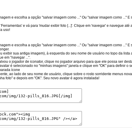
magem e escolha a opção "salvar imagem como ..." Ou "salvar imagem como ..." E s
erramentas' e vá para 'mudar exibir foto [...]'. Clique em 'navegar' e navegue até a
a uso!
magem e escolha a opção "salvar imagem como ..." Ou "salvar imagem como ..." E s
enger.
ou exibir sua antiga imagem), à esquerda do seu nome de usuário no topo da lista a
e em "navegar ...".
lvou o jogador de iconator, clique no jogador arquivo para que ele possa ser desta
 avatar é selecionado no "minhas imagens" janela e clique em "OK" para definir o s
marada ícone
dente, ao lado de seu nome de usuário, clique sobre o rosto sorridente menus novam
ha foto" e depois em "OK". Seu novo avatar é agora instalada!