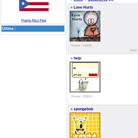
»
Love Hurts
Puerto Rico Flag
Última :
Vistas: 14932
Data
»
help
Vistas: 15910
»
spongebob