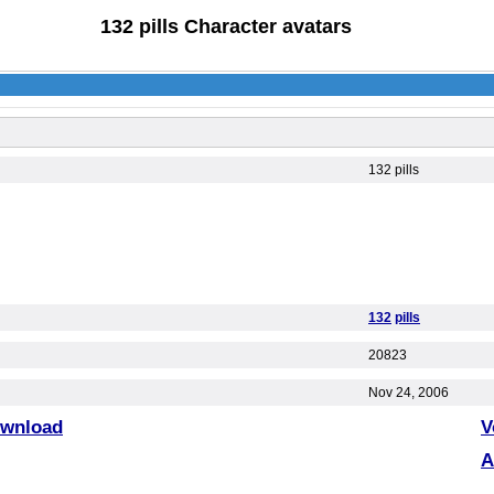
132 pills Character avatars
132 pills
132
pills
20823
Nov 24, 2006
ownload
V
A