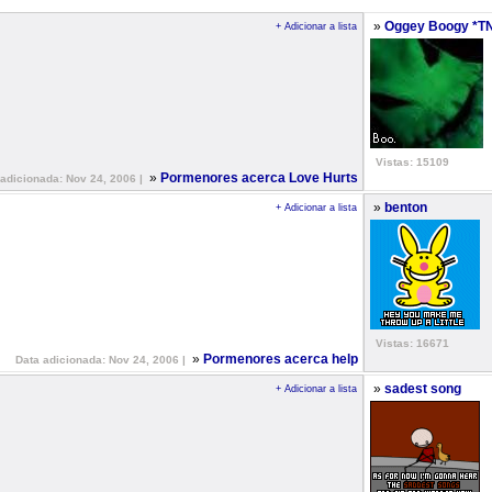
»
Oggey Boogy *T
+ Adicionar a lista
Vistas: 15109
»
Pormenores acerca Love Hurts
 adicionada: Nov 24, 2006 |
»
benton
+ Adicionar a lista
Vistas: 16671
»
Pormenores acerca help
Data adicionada: Nov 24, 2006 |
»
sadest song
+ Adicionar a lista