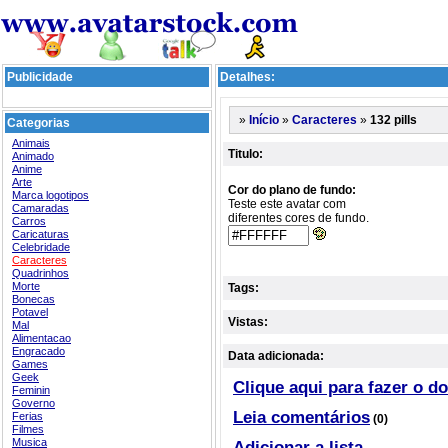
Publicidade
Detalhes:
»
»
»
132 pills
Início
Caracteres
Categorias
Animais
Titulo:
Animado
Anime
Arte
Cor do plano de fundo:
Marca logotipos
Teste este avatar com
Camaradas
diferentes cores de fundo.
Carros
Caricaturas
Celebridade
Caracteres
Quadrinhos
Morte
Tags:
Bonecas
Potavel
Vistas:
Mal
Alimentacao
Engracado
Data adicionada:
Games
Geek
Clique aqui para fazer o d
Feminin
Governo
Leia comentários
Ferias
(0)
Filmes
Musica
Adicionar a lista