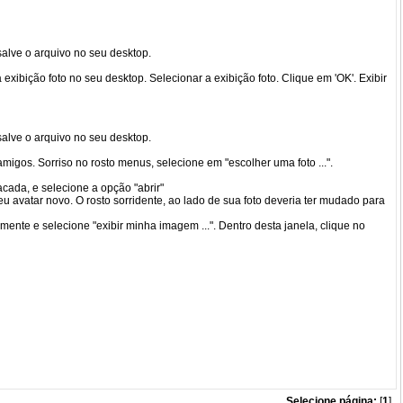
alve o arquivo no seu desktop.
 exibição foto no seu desktop. Selecionar a exibição foto. Clique em 'OK'. Exibir
alve o arquivo no seu desktop.
migos. Sorriso no rosto menus, selecione em "escolher uma foto ...".
cada, e selecione a opção "abrir"
eu avatar novo. O rosto sorridente, ao lado de sua foto deveria ter mudado para
ente e selecione "exibir minha imagem ...". Dentro desta janela, clique no
Selecione página:
[
1
]