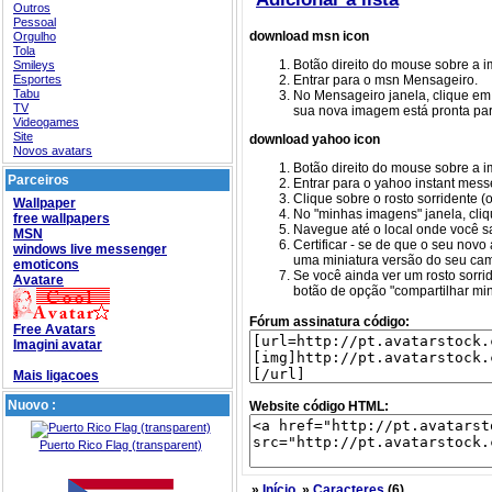
Outros
Pessoal
download msn icon
Orgulho
Tola
Botão direito do mouse sobre a i
Smileys
Esportes
Entrar para o msn Mensageiro.
Tabu
No Mensageiro janela, clique em 'F
TV
sua nova imagem está pronta par
Videogames
Site
download yahoo icon
Novos avatars
Botão direito do mouse sobre a i
Parceiros
Entrar para o yahoo instant mess
Clique sobre o rosto sorridente (
Wallpaper
No "minhas imagens" janela, cliqu
free wallpapers
Navegue até o local onde você sa
MSN
Certificar - se de que o seu novo
windows live messenger
uma miniatura versão do seu ca
emoticons
Se você ainda ver um rosto sorri
Avatare
botão de opção "compartilhar min
Fórum assinatura código:
Free Avatars
Imagini avatar
Mais ligacoes
Nuovo :
Website código HTML:
Puerto Rico Flag (transparent)
»
Início
»
Caracteres
(6)